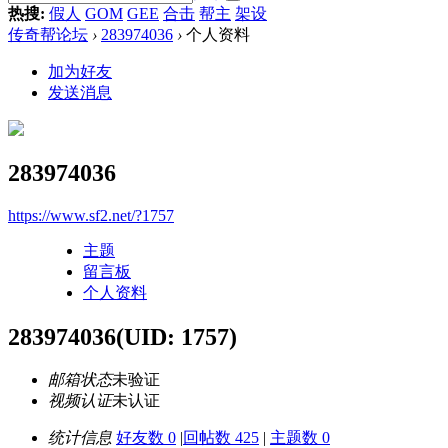
热搜:
假人
GOM
GEE
合击
帮主
架设
传奇帮论坛
›
283974036
›
个人资料
加为好友
发送消息
283974036
https://www.sf2.net/?1757
主题
留言板
个人资料
283974036
(UID: 1757)
邮箱状态
未验证
视频认证
未认证
统计信息
好友数 0
|
回帖数 425
|
主题数 0