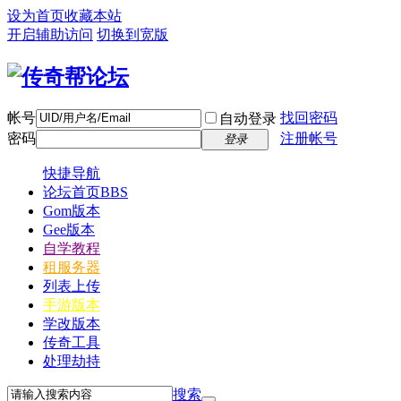
设为首页
收藏本站
开启辅助访问
切换到宽版
帐号
找回密码
自动登录
密码
注册帐号
登录
快捷导航
论坛首页
BBS
Gom版本
Gee版本
自学教程
租服务器
列表上传
手游版本
学改版本
传奇工具
处理劫持
搜索