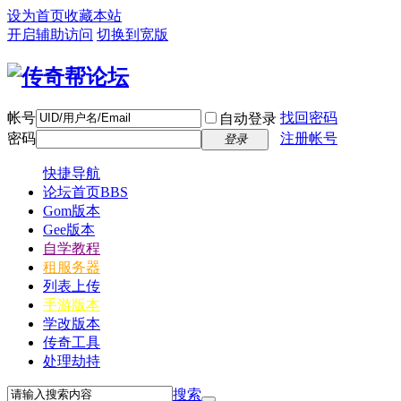
设为首页
收藏本站
开启辅助访问
切换到宽版
帐号
找回密码
自动登录
密码
注册帐号
登录
快捷导航
论坛首页
BBS
Gom版本
Gee版本
自学教程
租服务器
列表上传
手游版本
学改版本
传奇工具
处理劫持
搜索