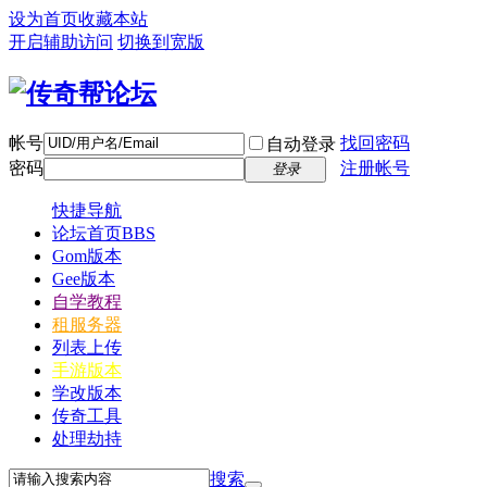
设为首页
收藏本站
开启辅助访问
切换到宽版
帐号
找回密码
自动登录
密码
注册帐号
登录
快捷导航
论坛首页
BBS
Gom版本
Gee版本
自学教程
租服务器
列表上传
手游版本
学改版本
传奇工具
处理劫持
搜索