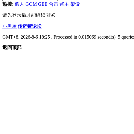
热搜:
假人
GOM
GEE
合击
帮主
架设
请先登录后才能继续浏览
小黑屋
|
传奇帮论坛
GMT+8, 2026-8-6 18:25
, Processed in 0.015069 second(s), 5 queries
返回顶部