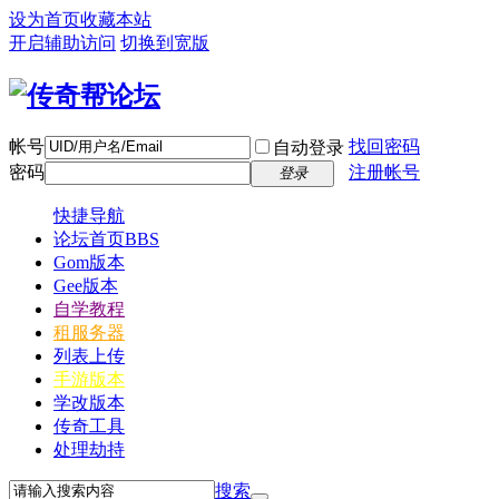
设为首页
收藏本站
开启辅助访问
切换到宽版
帐号
找回密码
自动登录
密码
注册帐号
登录
快捷导航
论坛首页
BBS
Gom版本
Gee版本
自学教程
租服务器
列表上传
手游版本
学改版本
传奇工具
处理劫持
搜索