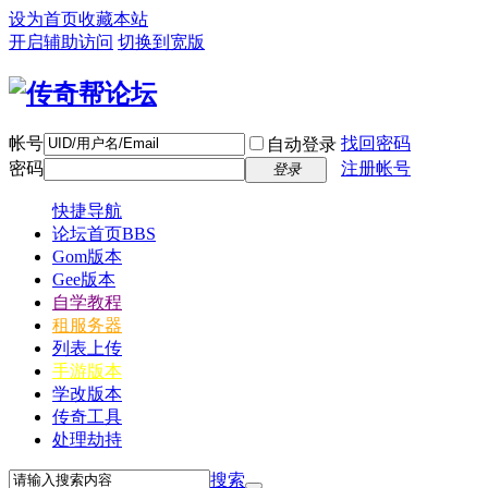
设为首页
收藏本站
开启辅助访问
切换到宽版
帐号
找回密码
自动登录
密码
注册帐号
登录
快捷导航
论坛首页
BBS
Gom版本
Gee版本
自学教程
租服务器
列表上传
手游版本
学改版本
传奇工具
处理劫持
搜索