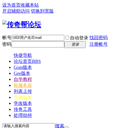
设为首页
收藏本站
开启辅助访问
切换到宽版
帐号
找回密码
自动登录
密码
注册帐号
登录
快捷导航
论坛首页
BBS
Gom版本
Gee版本
自学教程
租服务器
列表上传
手游版本
学改版本
传奇工具
处理劫持
搜索