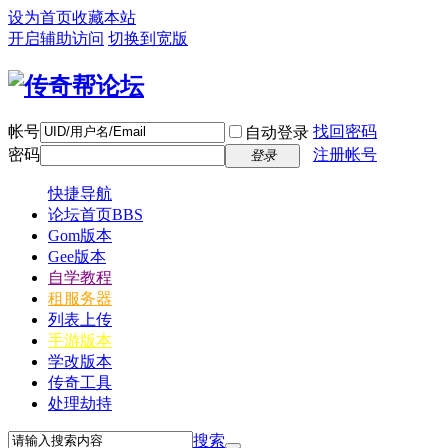
设为首页
收藏本站
开启辅助访问
切换到宽版
帐号
找回密码
自动登录
密码
注册帐号
登录
快捷导航
论坛首页
BBS
Gom版本
Gee版本
自学教程
租服务器
列表上传
手游版本
学改版本
传奇工具
处理劫持
搜索