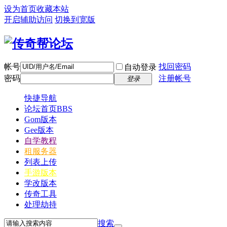
设为首页
收藏本站
开启辅助访问
切换到宽版
帐号
找回密码
自动登录
密码
注册帐号
登录
快捷导航
论坛首页
BBS
Gom版本
Gee版本
自学教程
租服务器
列表上传
手游版本
学改版本
传奇工具
处理劫持
搜索