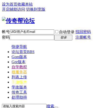
设为首页
收藏本站
开启辅助访问
切换到宽版
帐号
找回密码
自动登录
密码
注册帐号
登录
快捷导航
论坛首页
BBS
Gom版本
Gee版本
自学教程
租服务器
列表上传
手游版本
学改版本
传奇工具
处理劫持
搜索