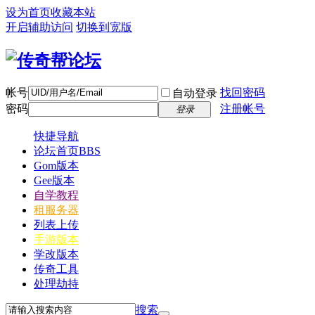
设为首页
收藏本站
开启辅助访问
切换到宽版
帐号
找回密码
自动登录
密码
注册帐号
登录
快捷导航
论坛首页
BBS
Gom版本
Gee版本
自学教程
租服务器
列表上传
手游版本
学改版本
传奇工具
处理劫持
搜索