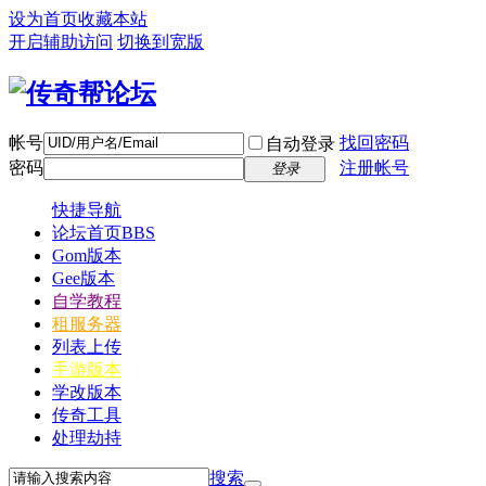
设为首页
收藏本站
开启辅助访问
切换到宽版
帐号
找回密码
自动登录
密码
注册帐号
登录
快捷导航
论坛首页
BBS
Gom版本
Gee版本
自学教程
租服务器
列表上传
手游版本
学改版本
传奇工具
处理劫持
搜索