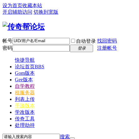
设为首页
收藏本站
开启辅助访问
切换到宽版
帐号
找回密码
自动登录
密码
注册帐号
登录
快捷导航
论坛首页
BBS
Gom版本
Gee版本
自学教程
租服务器
列表上传
手游版本
学改版本
传奇工具
处理劫持
搜索