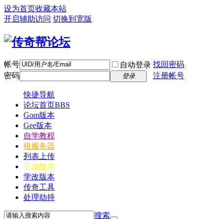
设为首页
收藏本站
开启辅助访问
切换到宽版
帐号
找回密码
自动登录
密码
注册帐号
登录
快捷导航
论坛首页
BBS
Gom版本
Gee版本
自学教程
租服务器
列表上传
手游版本
学改版本
传奇工具
处理劫持
搜索