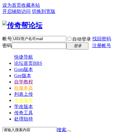
设为首页
收藏本站
开启辅助访问
切换到宽版
帐号
找回密码
自动登录
密码
注册帐号
登录
快捷导航
论坛首页
BBS
Gom版本
Gee版本
自学教程
租服务器
列表上传
手游版本
学改版本
传奇工具
处理劫持
搜索