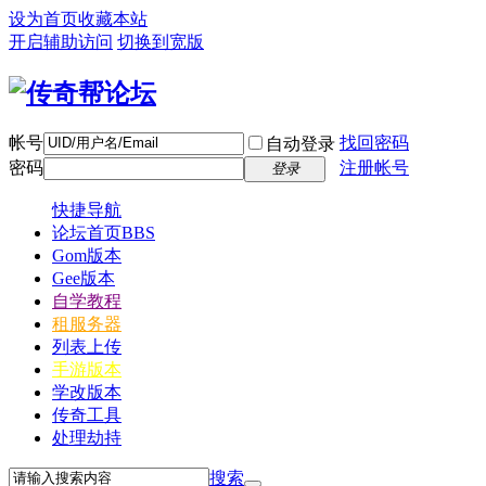
设为首页
收藏本站
开启辅助访问
切换到宽版
帐号
找回密码
自动登录
密码
注册帐号
登录
快捷导航
论坛首页
BBS
Gom版本
Gee版本
自学教程
租服务器
列表上传
手游版本
学改版本
传奇工具
处理劫持
搜索