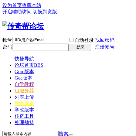
设为首页
收藏本站
开启辅助访问
切换到宽版
帐号
找回密码
自动登录
密码
注册帐号
登录
快捷导航
论坛首页
BBS
Gom版本
Gee版本
自学教程
租服务器
列表上传
手游版本
学改版本
传奇工具
处理劫持
搜索