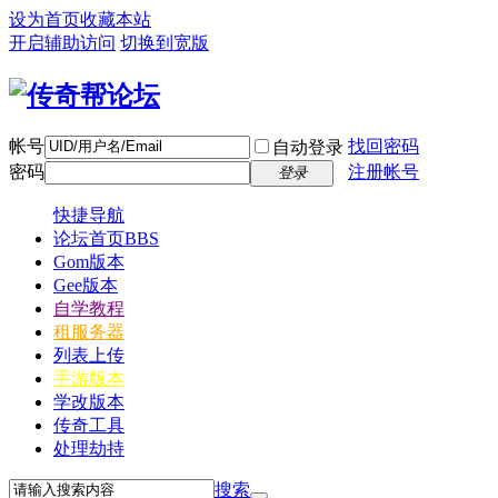
设为首页
收藏本站
开启辅助访问
切换到宽版
帐号
找回密码
自动登录
密码
注册帐号
登录
快捷导航
论坛首页
BBS
Gom版本
Gee版本
自学教程
租服务器
列表上传
手游版本
学改版本
传奇工具
处理劫持
搜索