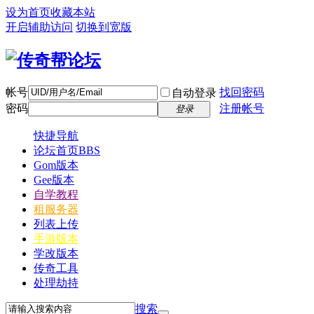
设为首页
收藏本站
开启辅助访问
切换到宽版
帐号
找回密码
自动登录
密码
注册帐号
登录
快捷导航
论坛首页
BBS
Gom版本
Gee版本
自学教程
租服务器
列表上传
手游版本
学改版本
传奇工具
处理劫持
搜索