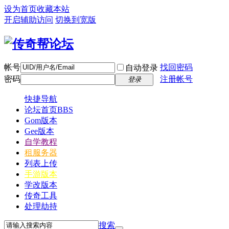
设为首页
收藏本站
开启辅助访问
切换到宽版
帐号
找回密码
自动登录
密码
注册帐号
登录
快捷导航
论坛首页
BBS
Gom版本
Gee版本
自学教程
租服务器
列表上传
手游版本
学改版本
传奇工具
处理劫持
搜索