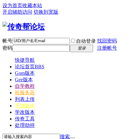
设为首页
收藏本站
开启辅助访问
切换到宽版
帐号
找回密码
自动登录
密码
注册帐号
登录
快捷导航
论坛首页
BBS
Gom版本
Gee版本
自学教程
租服务器
列表上传
手游版本
学改版本
传奇工具
处理劫持
搜索