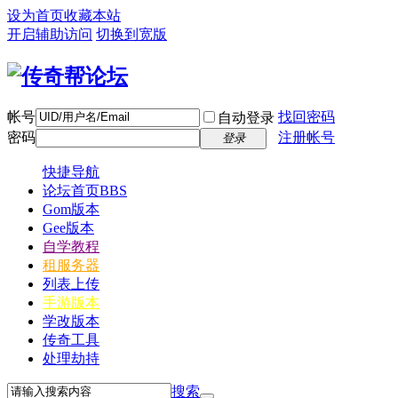
设为首页
收藏本站
开启辅助访问
切换到宽版
帐号
找回密码
自动登录
密码
注册帐号
登录
快捷导航
论坛首页
BBS
Gom版本
Gee版本
自学教程
租服务器
列表上传
手游版本
学改版本
传奇工具
处理劫持
搜索