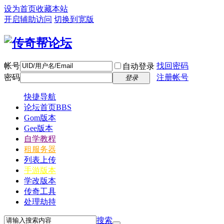
设为首页
收藏本站
开启辅助访问
切换到宽版
帐号
找回密码
自动登录
密码
注册帐号
登录
快捷导航
论坛首页
BBS
Gom版本
Gee版本
自学教程
租服务器
列表上传
手游版本
学改版本
传奇工具
处理劫持
搜索