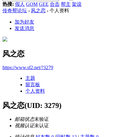
热搜:
假人
GOM
GEE
合击
帮主
架设
传奇帮论坛
›
风之恋
›
个人资料
加为好友
发送消息
风之恋
https://www.sf2.net/?3279
主题
留言板
个人资料
风之恋
(UID: 3279)
邮箱状态
未验证
视频认证
未认证
统计信息
好友数 0
|
回帖数 12
|
主题数 0