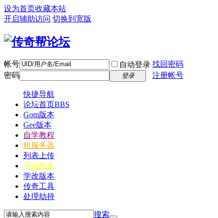
设为首页
收藏本站
开启辅助访问
切换到宽版
帐号
找回密码
自动登录
密码
注册帐号
登录
快捷导航
论坛首页
BBS
Gom版本
Gee版本
自学教程
租服务器
列表上传
手游版本
学改版本
传奇工具
处理劫持
搜索