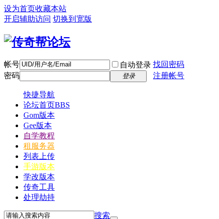
设为首页
收藏本站
开启辅助访问
切换到宽版
帐号
找回密码
自动登录
密码
注册帐号
登录
快捷导航
论坛首页
BBS
Gom版本
Gee版本
自学教程
租服务器
列表上传
手游版本
学改版本
传奇工具
处理劫持
搜索