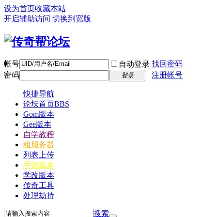
设为首页
收藏本站
开启辅助访问
切换到宽版
帐号
找回密码
自动登录
密码
注册帐号
登录
快捷导航
论坛首页
BBS
Gom版本
Gee版本
自学教程
租服务器
列表上传
手游版本
学改版本
传奇工具
处理劫持
搜索