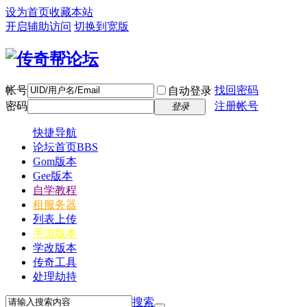
设为首页
收藏本站
开启辅助访问
切换到宽版
帐号
找回密码
自动登录
密码
注册帐号
登录
快捷导航
论坛首页
BBS
Gom版本
Gee版本
自学教程
租服务器
列表上传
手游版本
学改版本
传奇工具
处理劫持
搜索