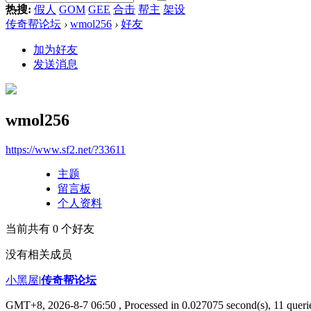
热搜:
假人
GOM
GEE
合击
帮主
架设
传奇帮论坛
›
wmol256
›
好友
加为好友
发送消息
wmol256
https://www.sf2.net/?33611
主题
留言板
个人资料
当前共有
0
个好友
没有相关成员
小黑屋
|
传奇帮论坛
GMT+8, 2026-8-7 06:50
, Processed in 0.027075 second(s), 11 querie