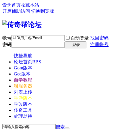
设为首页
收藏本站
开启辅助访问
切换到宽版
帐号
找回密码
自动登录
密码
注册帐号
登录
快捷导航
论坛首页
BBS
Gom版本
Gee版本
自学教程
租服务器
列表上传
手游版本
学改版本
传奇工具
处理劫持
搜索