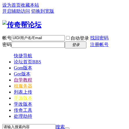
设为首页
收藏本站
开启辅助访问
切换到宽版
帐号
找回密码
自动登录
密码
注册帐号
登录
快捷导航
论坛首页
BBS
Gom版本
Gee版本
自学教程
租服务器
列表上传
手游版本
学改版本
传奇工具
处理劫持
搜索