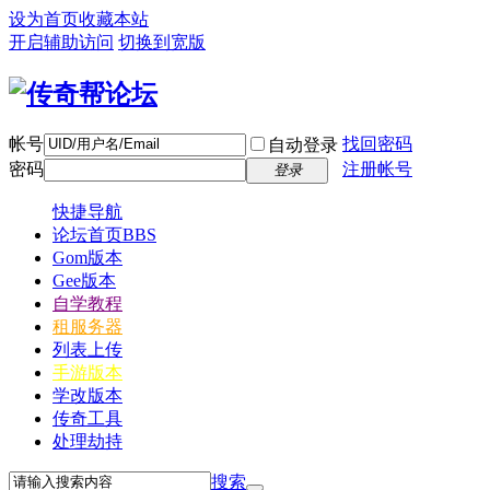
设为首页
收藏本站
开启辅助访问
切换到宽版
帐号
找回密码
自动登录
密码
注册帐号
登录
快捷导航
论坛首页
BBS
Gom版本
Gee版本
自学教程
租服务器
列表上传
手游版本
学改版本
传奇工具
处理劫持
搜索