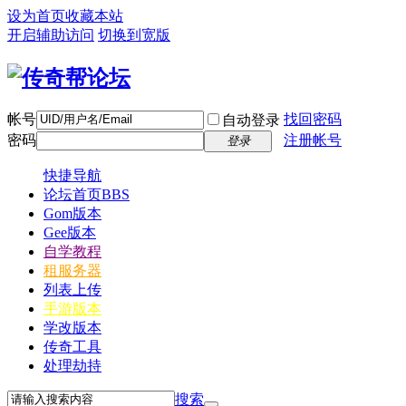
设为首页
收藏本站
开启辅助访问
切换到宽版
帐号
找回密码
自动登录
密码
注册帐号
登录
快捷导航
论坛首页
BBS
Gom版本
Gee版本
自学教程
租服务器
列表上传
手游版本
学改版本
传奇工具
处理劫持
搜索