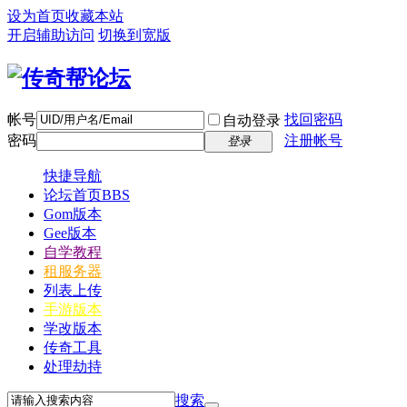
设为首页
收藏本站
开启辅助访问
切换到宽版
帐号
找回密码
自动登录
密码
注册帐号
登录
快捷导航
论坛首页
BBS
Gom版本
Gee版本
自学教程
租服务器
列表上传
手游版本
学改版本
传奇工具
处理劫持
搜索