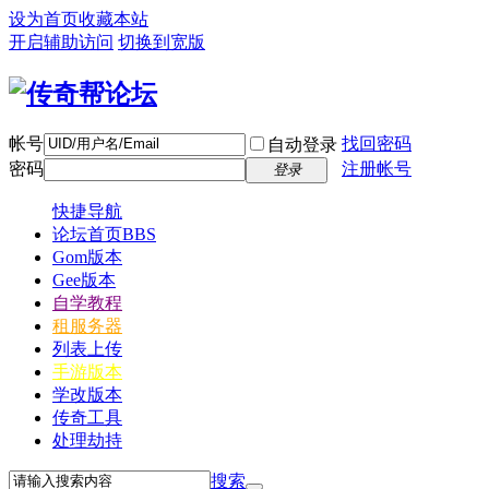
设为首页
收藏本站
开启辅助访问
切换到宽版
帐号
找回密码
自动登录
密码
注册帐号
登录
快捷导航
论坛首页
BBS
Gom版本
Gee版本
自学教程
租服务器
列表上传
手游版本
学改版本
传奇工具
处理劫持
搜索