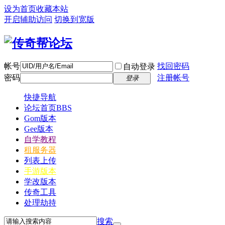
设为首页
收藏本站
开启辅助访问
切换到宽版
帐号
找回密码
自动登录
密码
注册帐号
登录
快捷导航
论坛首页
BBS
Gom版本
Gee版本
自学教程
租服务器
列表上传
手游版本
学改版本
传奇工具
处理劫持
搜索