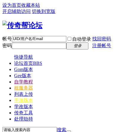
设为首页
收藏本站
开启辅助访问
切换到宽版
帐号
找回密码
自动登录
密码
注册帐号
登录
快捷导航
论坛首页
BBS
Gom版本
Gee版本
自学教程
租服务器
列表上传
手游版本
学改版本
传奇工具
处理劫持
搜索