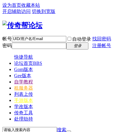
设为首页
收藏本站
开启辅助访问
切换到宽版
帐号
找回密码
自动登录
密码
注册帐号
登录
快捷导航
论坛首页
BBS
Gom版本
Gee版本
自学教程
租服务器
列表上传
手游版本
学改版本
传奇工具
处理劫持
搜索