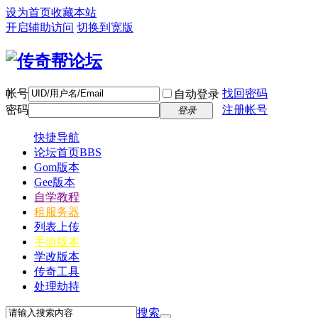
设为首页
收藏本站
开启辅助访问
切换到宽版
帐号
找回密码
自动登录
密码
注册帐号
登录
快捷导航
论坛首页
BBS
Gom版本
Gee版本
自学教程
租服务器
列表上传
手游版本
学改版本
传奇工具
处理劫持
搜索