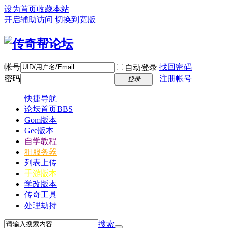
设为首页
收藏本站
开启辅助访问
切换到宽版
帐号
找回密码
自动登录
密码
注册帐号
登录
快捷导航
论坛首页
BBS
Gom版本
Gee版本
自学教程
租服务器
列表上传
手游版本
学改版本
传奇工具
处理劫持
搜索