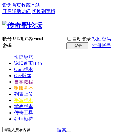
设为首页
收藏本站
开启辅助访问
切换到宽版
帐号
找回密码
自动登录
密码
注册帐号
登录
快捷导航
论坛首页
BBS
Gom版本
Gee版本
自学教程
租服务器
列表上传
手游版本
学改版本
传奇工具
处理劫持
搜索