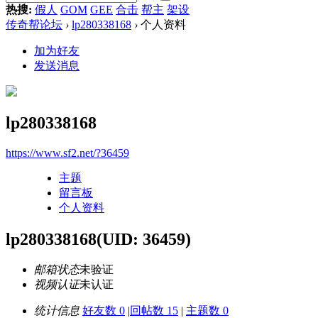
热搜:
假人
GOM
GEE
合击
帮主
架设
传奇帮论坛
›
lp280338168
›
个人资料
加为好友
发送消息
lp280338168
https://www.sf2.net/?36459
主题
留言板
个人资料
lp280338168
(UID: 36459)
邮箱状态
未验证
视频认证
未认证
统计信息
好友数 0
|
回帖数 15
|
主题数 0