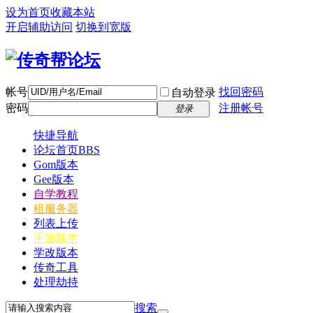
设为首页
收藏本站
开启辅助访问
切换到宽版
帐号
找回密码
自动登录
密码
注册帐号
登录
快捷导航
论坛首页
BBS
Gom版本
Gee版本
自学教程
租服务器
列表上传
手游版本
学改版本
传奇工具
处理劫持
搜索