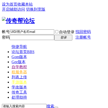
设为首页
收藏本站
开启辅助访问
切换到宽版
帐号
找回密码
自动登录
密码
注册帐号
登录
快捷导航
论坛首页
BBS
Gom版本
Gee版本
自学教程
租服务器
列表上传
手游版本
学改版本
传奇工具
处理劫持
搜索