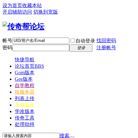
设为首页
收藏本站
开启辅助访问
切换到宽版
帐号
找回密码
自动登录
密码
注册帐号
登录
快捷导航
论坛首页
BBS
Gom版本
Gee版本
自学教程
租服务器
列表上传
手游版本
学改版本
传奇工具
处理劫持
搜索