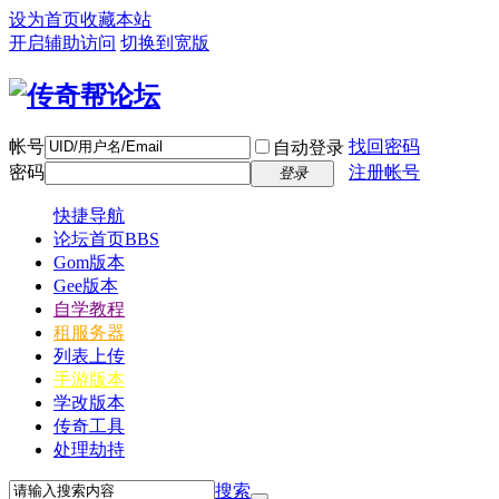
设为首页
收藏本站
开启辅助访问
切换到宽版
帐号
找回密码
自动登录
密码
注册帐号
登录
快捷导航
论坛首页
BBS
Gom版本
Gee版本
自学教程
租服务器
列表上传
手游版本
学改版本
传奇工具
处理劫持
搜索