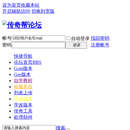
设为首页
收藏本站
开启辅助访问
切换到宽版
帐号
找回密码
自动登录
密码
注册帐号
登录
快捷导航
论坛首页
BBS
Gom版本
Gee版本
自学教程
租服务器
列表上传
手游版本
学改版本
传奇工具
处理劫持
搜索