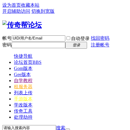
设为首页
收藏本站
开启辅助访问
切换到宽版
帐号
找回密码
自动登录
密码
注册帐号
登录
快捷导航
论坛首页
BBS
Gom版本
Gee版本
自学教程
租服务器
列表上传
手游版本
学改版本
传奇工具
处理劫持
搜索