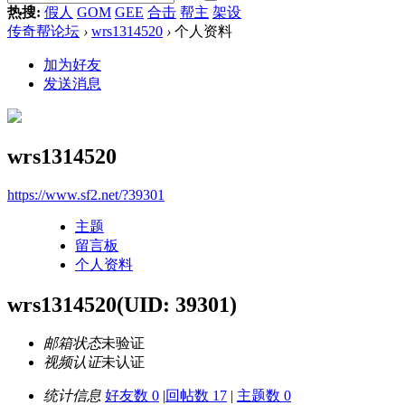
热搜:
假人
GOM
GEE
合击
帮主
架设
传奇帮论坛
›
wrs1314520
›
个人资料
加为好友
发送消息
wrs1314520
https://www.sf2.net/?39301
主题
留言板
个人资料
wrs1314520
(UID: 39301)
邮箱状态
未验证
视频认证
未认证
统计信息
好友数 0
|
回帖数 17
|
主题数 0