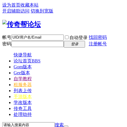
设为首页
收藏本站
开启辅助访问
切换到宽版
帐号
找回密码
自动登录
密码
注册帐号
登录
快捷导航
论坛首页
BBS
Gom版本
Gee版本
自学教程
租服务器
列表上传
手游版本
学改版本
传奇工具
处理劫持
搜索