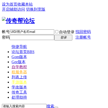
设为首页
收藏本站
开启辅助访问
切换到宽版
帐号
找回密码
自动登录
密码
注册帐号
登录
快捷导航
论坛首页
BBS
Gom版本
Gee版本
自学教程
租服务器
列表上传
手游版本
学改版本
传奇工具
处理劫持
搜索