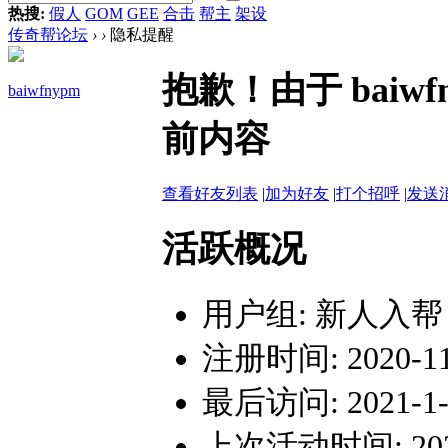
热搜:
假人
GOM
GEE
合击
帮主
架设
传奇帮论坛
›
›
隐私提醒
抱歉！由于 bai
baiwfnypm
前内容
查看好友列表
|
加为好友
|
打个招呼
|
发送
活跃概况
用户组:
新人入帮
注册时间: 2020-11-
最后访问: 2021-1-2
上次活动时间: 2021-