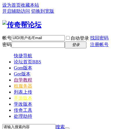
设为首页
收藏本站
开启辅助访问
切换到宽版
帐号
找回密码
自动登录
密码
注册帐号
登录
快捷导航
论坛首页
BBS
Gom版本
Gee版本
自学教程
租服务器
列表上传
手游版本
学改版本
传奇工具
处理劫持
搜索