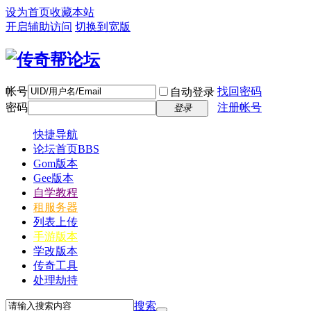
设为首页
收藏本站
开启辅助访问
切换到宽版
帐号
找回密码
自动登录
密码
注册帐号
登录
快捷导航
论坛首页
BBS
Gom版本
Gee版本
自学教程
租服务器
列表上传
手游版本
学改版本
传奇工具
处理劫持
搜索