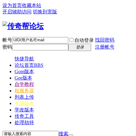
设为首页
收藏本站
开启辅助访问
切换到宽版
帐号
找回密码
自动登录
密码
注册帐号
登录
快捷导航
论坛首页
BBS
Gom版本
Gee版本
自学教程
租服务器
列表上传
手游版本
学改版本
传奇工具
处理劫持
搜索