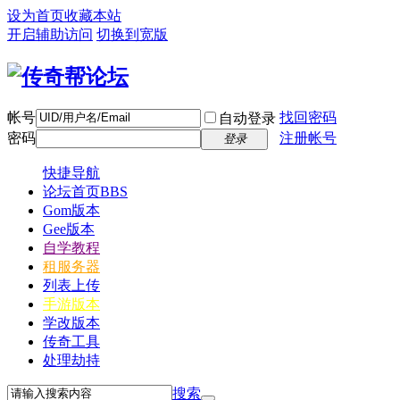
设为首页
收藏本站
开启辅助访问
切换到宽版
帐号
找回密码
自动登录
密码
注册帐号
登录
快捷导航
论坛首页
BBS
Gom版本
Gee版本
自学教程
租服务器
列表上传
手游版本
学改版本
传奇工具
处理劫持
搜索